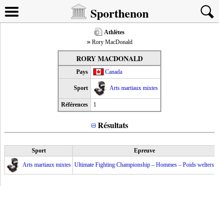
Sporthenon
Athlètes
Rory MacDonald
RORY MACDONALD
Pays
Canada
Sport
Arts martiaux mixtes
Références
1
Résultats
Sport
Epreuve
Arts martiaux mixtes
Ultimate Fighting Championship – Hommes – Poids welters