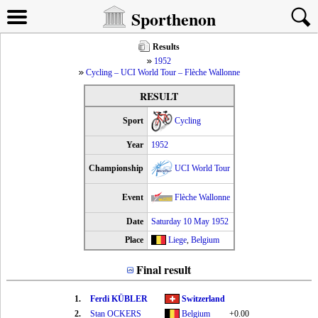
Sporthenon
Results
1952
Cycling – UCI World Tour – Flèche Wallonne
RESULT
Sport
Cycling
Year
1952
Championship
UCI World Tour
Event
Flèche Wallonne
Date
Saturday 10 May 1952
Place
Liege
,
Belgium
Final result
1.
Ferdi KÜBLER
Switzerland
2.
Stan OCKERS
Belgium
+0.00