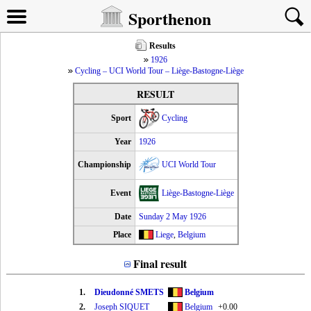
Sporthenon
Results
1926
Cycling – UCI World Tour – Liège-Bastogne-Liège
RESULT
Sport
Cycling
Year
1926
Championship
UCI World Tour
Event
Liège-Bastogne-Liège
Date
Sunday 2 May 1926
Place
Liege
,
Belgium
Final result
1.
Dieudonné SMETS
Belgium
2.
Joseph SIQUET
Belgium
+0.00