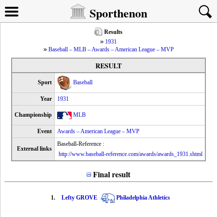
Sporthenon
Results
1931
Baseball – MLB – Awards – American League – MVP
RESULT
Sport
Baseball
Year
1931
Championship
MLB
Event
Awards – American League – MVP
Baseball-Reference :
External links
http://www.baseball-reference.com/awards/awards_1931.shtml
Final result
1.
Lefty GROVE
Philadelphia Athletics