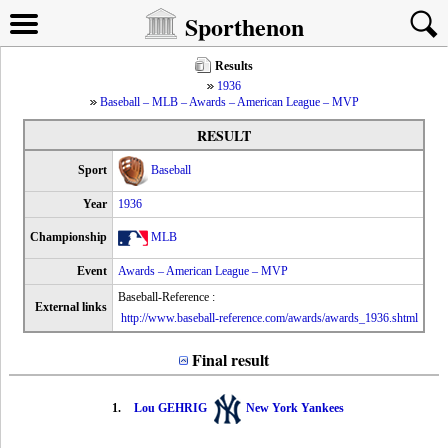
Sporthenon
Results
1936
Baseball – MLB – Awards – American League – MVP
RESULT
Sport
Baseball
Year
1936
Championship
MLB
Event
Awards – American League – MVP
Baseball-Reference :
External links
http://www.baseball-reference.com/awards/awards_1936.shtml
Final result
1.
Lou GEHRIG
New York Yankees