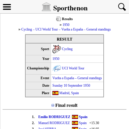
Sporthenon
Results
1950
Cycling – UCI World Tour – Vuelta a España – General standings
RESULT
Sport
Cycling
Year
1950
Championship
UCI World Tour
Event
Vuelta a España – General standings
Date
Sunday 10 September 1950
Place
Madrid
,
Spain
Final result
1.
Emilio RODRIGUEZ
Spain
2.
Manuel RODRIGUEZ
Spain
+15.30