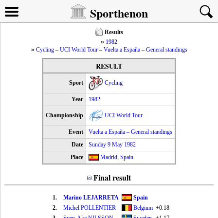
Sporthenon
Results
1982
Cycling – UCI World Tour – Vuelta a España – General standings
RESULT
Sport
Cycling
Year
1982
Championship
UCI World Tour
Event
Vuelta a España – General standings
Date
Sunday 9 May 1982
Place
Madrid
,
Spain
Final result
1.
Marino LEJARRETA
Spain
2.
Michel POLLENTIER
Belgium
+0.18