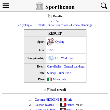
Sporthenon
Results
1957
Cycling – UCI World Tour – Giro d'Italia – General standings
RESULT
Sport
Cycling
Year
1957
Championship
UCI World Tour
Event
Giro d'Italia – General standings
Date
Sunday 9 June 1957
Place
Milan
,
Italy
Final result
1.
Gastone NENCINI
Italy
2.
Louison BOBET
France
+0.19