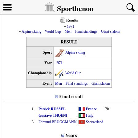
Sporthenon
Results
1971
Alpine skiing – World Cup – Men – Final standings – Giant slalom
RESULT
Sport
Alpine skiing
Year
1971
Championship
World Cup
Event
Men – Final standings – Giant slalom
Final result
1.
Patrick RUSSEL
France
70
Gustavo THOENI
Italy
3.
Edmund BRUGGMANN
Switzerland
Years