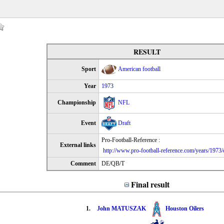
RESULT
Sport
American football
Year
1973
Championship
NFL
Event
Draft
Pro-Football-Reference :
External links
http://www.pro-football-reference.com/years/1973/
Comment
DE/QB/T
Final result
1.
John MATUSZAK
Houston Oilers