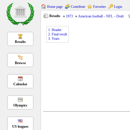
Home page
Contribute
Favorites
Login
Results
1973
American football – NFL – Draft
1. Header
2. Final result
3. Years
Results
Browse
Calendar
Olympics
US leagues