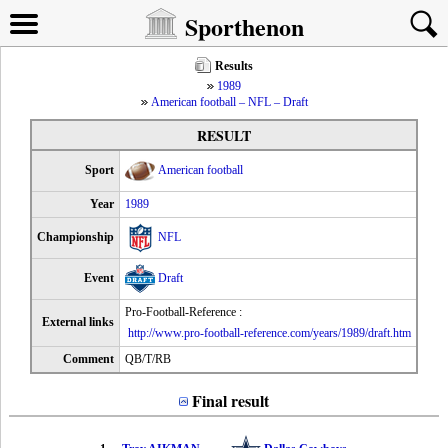
Sporthenon
Results
1989
American football – NFL – Draft
RESULT
Sport
American football
Year
1989
Championship
NFL
Event
Draft
Pro-Football-Reference :
External links
http://www.pro-football-reference.com/years/1989/draft.htm
Comment
QB/T/RB
Final result