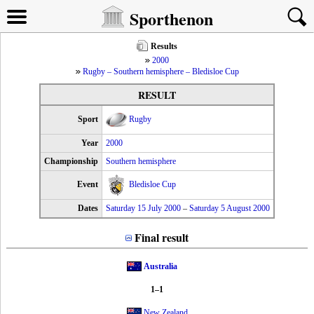
Sporthenon
Results
2000
Rugby – Southern hemisphere – Bledisloe Cup
RESULT
Sport
Rugby
Year
2000
Championship
Southern hemisphere
Event
Bledisloe Cup
Dates
Saturday 15 July 2000
–
Saturday 5 August 2000
Final result
Australia
1–1
New Zealand