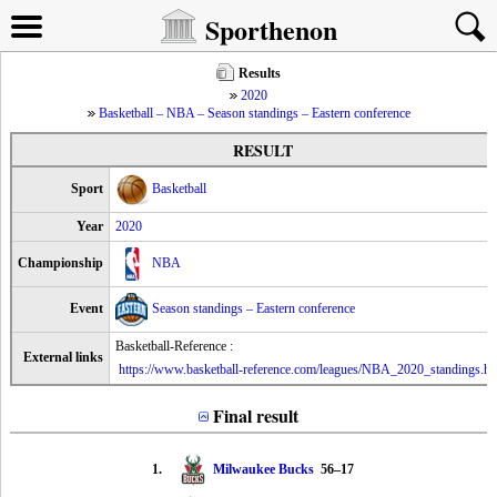
Sporthenon
Results
2020
Basketball – NBA – Season standings – Eastern conference
RESULT
Sport
Basketball
Year
2020
Championship
NBA
Event
Season standings – Eastern conference
Basketball-Reference :
External links
https://www.basketball-reference.com/leagues/NBA_2020_standings.ht
Final result
1.
Milwaukee Bucks
56–17