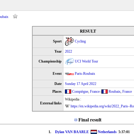
oubaix
RESULT
Sport
Cycling
Year
2022
Championship
UCI World Tour
Event
Paris-Roubaix
Date
Sunday 17 April 2022
Places
Compiègne
,
France
–
Roubaix
,
France
Wikipedia :
External links
https://en.wikipedia.org/wiki/2022_Paris–R
Final result
1.
Dylan VAN BAARLE
Netherlands
5:37:01