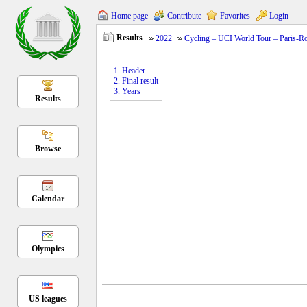
Home page
Contribute
Favorites
Login
Results
2022
Cycling – UCI World Tour – Paris-R
1. Header
2. Final result
3. Years
Results
Browse
Calendar
Olympics
US leagues