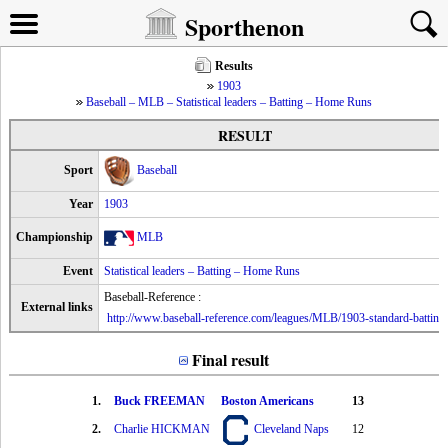
Sporthenon
Results
1903
Baseball – MLB – Statistical leaders – Batting – Home Runs
RESULT
Sport
Baseball
Year
1903
Championship
MLB
Event
Statistical leaders – Batting – Home Runs
Baseball-Reference :
External links
http://www.baseball-reference.com/leagues/MLB/1903-standard-batting
Final result
1.
Buck FREEMAN
Boston Americans
13
2.
Charlie HICKMAN
Cleveland Naps
12