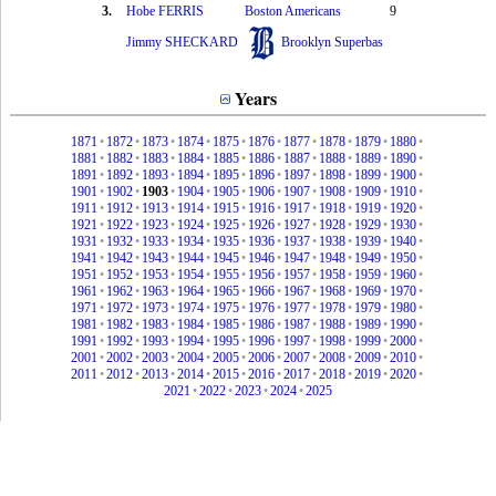
3.
Hobe FERRIS
Boston Americans
9
Jimmy SHECKARD
Brooklyn Superbas
Years
1871
•
1872
•
1873
•
1874
•
1875
•
1876
•
1877
•
1878
•
1879
•
1880
•
1881
•
1882
•
1883
•
1884
•
1885
•
1886
•
1887
•
1888
•
1889
•
1890
•
1891
•
1892
•
1893
•
1894
•
1895
•
1896
•
1897
•
1898
•
1899
•
1900
•
1901
•
1902
•
1903
•
1904
•
1905
•
1906
•
1907
•
1908
•
1909
•
1910
•
1911
•
1912
•
1913
•
1914
•
1915
•
1916
•
1917
•
1918
•
1919
•
1920
•
1921
•
1922
•
1923
•
1924
•
1925
•
1926
•
1927
•
1928
•
1929
•
1930
•
1931
•
1932
•
1933
•
1934
•
1935
•
1936
•
1937
•
1938
•
1939
•
1940
•
1941
•
1942
•
1943
•
1944
•
1945
•
1946
•
1947
•
1948
•
1949
•
1950
•
1951
•
1952
•
1953
•
1954
•
1955
•
1956
•
1957
•
1958
•
1959
•
1960
•
1961
•
1962
•
1963
•
1964
•
1965
•
1966
•
1967
•
1968
•
1969
•
1970
•
1971
•
1972
•
1973
•
1974
•
1975
•
1976
•
1977
•
1978
•
1979
•
1980
•
1981
•
1982
•
1983
•
1984
•
1985
•
1986
•
1987
•
1988
•
1989
•
1990
•
1991
•
1992
•
1993
•
1994
•
1995
•
1996
•
1997
•
1998
•
1999
•
2000
•
2001
•
2002
•
2003
•
2004
•
2005
•
2006
•
2007
•
2008
•
2009
•
2010
•
2011
•
2012
•
2013
•
2014
•
2015
•
2016
•
2017
•
2018
•
2019
•
2020
•
2021
•
2022
•
2023
•
2024
•
2025