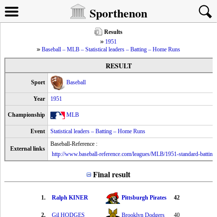
Sporthenon
Results
1951
Baseball – MLB – Statistical leaders – Batting – Home Runs
RESULT
Sport
Baseball
Year
1951
Championship
MLB
Event
Statistical leaders – Batting – Home Runs
Baseball-Reference :
External links
http://www.baseball-reference.com/leagues/MLB/1951-standard-batting
Final result
1.
Ralph KINER
Pittsburgh Pirates
42
2.
Gil HODGES
Brooklyn Dodgers
40