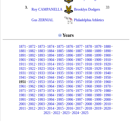
3.
33
Roy CAMPANELLA
Brooklyn Dodgers
Gus ZERNIAL
Philadelphia Athletics
Years
1871
•
1872
•
1873
•
1874
•
1875
•
1876
•
1877
•
1878
•
1879
•
1880
•
1881
•
1882
•
1883
•
1884
•
1885
•
1886
•
1887
•
1888
•
1889
•
1890
•
1891
•
1892
•
1893
•
1894
•
1895
•
1896
•
1897
•
1898
•
1899
•
1900
•
1901
•
1902
•
1903
•
1904
•
1905
•
1906
•
1907
•
1908
•
1909
•
1910
•
1911
•
1912
•
1913
•
1914
•
1915
•
1916
•
1917
•
1918
•
1919
•
1920
•
1921
•
1922
•
1923
•
1924
•
1925
•
1926
•
1927
•
1928
•
1929
•
1930
•
1931
•
1932
•
1933
•
1934
•
1935
•
1936
•
1937
•
1938
•
1939
•
1940
•
1941
•
1942
•
1943
•
1944
•
1945
•
1946
•
1947
•
1948
•
1949
•
1950
•
1951
•
1952
•
1953
•
1954
•
1955
•
1956
•
1957
•
1958
•
1959
•
1960
•
1961
•
1962
•
1963
•
1964
•
1965
•
1966
•
1967
•
1968
•
1969
•
1970
•
1971
•
1972
•
1973
•
1974
•
1975
•
1976
•
1977
•
1978
•
1979
•
1980
•
1981
•
1982
•
1983
•
1984
•
1985
•
1986
•
1987
•
1988
•
1989
•
1990
•
1991
•
1992
•
1993
•
1994
•
1995
•
1996
•
1997
•
1998
•
1999
•
2000
•
2001
•
2002
•
2003
•
2004
•
2005
•
2006
•
2007
•
2008
•
2009
•
2010
•
2011
•
2012
•
2013
•
2014
•
2015
•
2016
•
2017
•
2018
•
2019
•
2020
•
2021
•
2022
•
2023
•
2024
•
2025