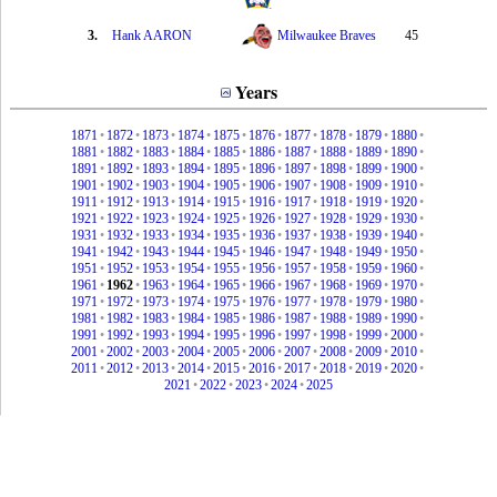
3.
Hank AARON
Milwaukee Braves
45
Years
1871
•
1872
•
1873
•
1874
•
1875
•
1876
•
1877
•
1878
•
1879
•
1880
•
1881
•
1882
•
1883
•
1884
•
1885
•
1886
•
1887
•
1888
•
1889
•
1890
•
1891
•
1892
•
1893
•
1894
•
1895
•
1896
•
1897
•
1898
•
1899
•
1900
•
1901
•
1902
•
1903
•
1904
•
1905
•
1906
•
1907
•
1908
•
1909
•
1910
•
1911
•
1912
•
1913
•
1914
•
1915
•
1916
•
1917
•
1918
•
1919
•
1920
•
1921
•
1922
•
1923
•
1924
•
1925
•
1926
•
1927
•
1928
•
1929
•
1930
•
1931
•
1932
•
1933
•
1934
•
1935
•
1936
•
1937
•
1938
•
1939
•
1940
•
1941
•
1942
•
1943
•
1944
•
1945
•
1946
•
1947
•
1948
•
1949
•
1950
•
1951
•
1952
•
1953
•
1954
•
1955
•
1956
•
1957
•
1958
•
1959
•
1960
•
1961
•
1962
•
1963
•
1964
•
1965
•
1966
•
1967
•
1968
•
1969
•
1970
•
1971
•
1972
•
1973
•
1974
•
1975
•
1976
•
1977
•
1978
•
1979
•
1980
•
1981
•
1982
•
1983
•
1984
•
1985
•
1986
•
1987
•
1988
•
1989
•
1990
•
1991
•
1992
•
1993
•
1994
•
1995
•
1996
•
1997
•
1998
•
1999
•
2000
•
2001
•
2002
•
2003
•
2004
•
2005
•
2006
•
2007
•
2008
•
2009
•
2010
•
2011
•
2012
•
2013
•
2014
•
2015
•
2016
•
2017
•
2018
•
2019
•
2020
•
2021
•
2022
•
2023
•
2024
•
2025