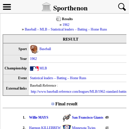
Sporthenon
Results
1962
Baseball – MLB – Statistical leaders – Batting – Home Runs
RESULT
Sport
Baseball
Year
1962
Championship
MLB
Event
Statistical leaders – Batting – Home Runs
Baseball-Reference :
External links
http://www.baseball-reference.com/leagues/MLB/1962-standard-batting
Final result
1.
Willie MAYS
San Francisco Giants
49
2.
Harmon KILLEBREW
Minnesota Twins
48