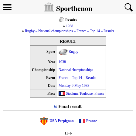
Sporthenon
Results
1938
Rugby – National championships – France – Top 14 – Results
RESULT
Sport
Rugby
Year
1938
Championship
National championships
Event
France – Top 14 – Results
Date
Monday 9 May 1938
Place
Stadium
,
Toulouse
,
France
Final result
USA Perpignan
France
11–6