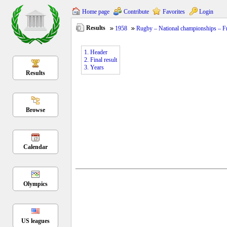
Home page
Contribute
Favorites
Login
Results
1958
Rugby – National championships – Fr
1. Header
2. Final result
3. Years
Results
Browse
Calendar
Olympics
US leagues