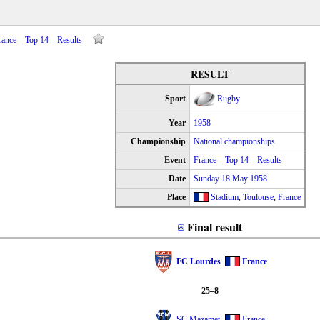
ance – Top 14 – Results
RESULT
Sport
Rugby
Year
1958
Championship
National championships
Event
France – Top 14 – Results
Date
Sunday 18 May 1958
Place
Stadium
,
Toulouse
,
France
Final result
FC Lourdes
France
25–8
SC Mazamet
France