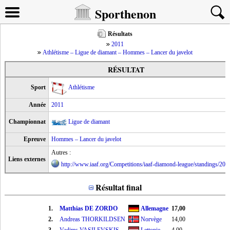
Sporthenon
Résultats
2011
Athlétisme – Ligue de diamant – Hommes – Lancer du javelot
RÉSULTAT
Sport
Athlétisme
Année
2011
Championnat
Ligue de diamant
Epreuve
Hommes – Lancer du javelot
Autres :
Liens externes
http://www.iaaf.org/Competitions/iaaf-diamond-league/standings/20
Résultat final
1.
Matthias DE ZORDO
Allemagne
17,00
2.
Andreas THORKILDSEN
Norvège
14,00