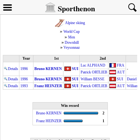
Sporthenon
Alpine skiing
World Cup
Men
Downhill
Veysonnaz
Year
1st
2nd
Luc ALPHAND
FRA
Details
1996
Bruno KERNEN
SUI
-
Patrick ORTLIEB
AUT
Details
1996
Bruno KERNEN
SUI
William BESSE
SUI
Daniel
Details
1993
Franz HEINZER
SUI
Patrick ORTLIEB
AUT
William
Win record
Bruno KERNEN
2
Franz HEINZER
1