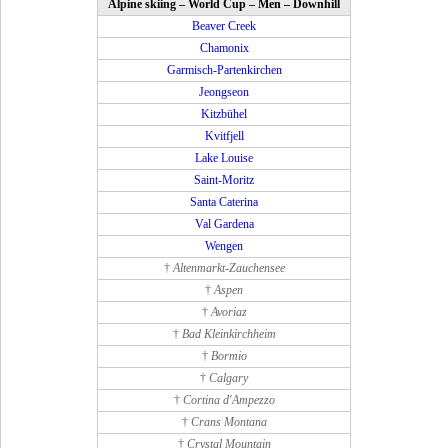
Alpine skiing – World Cup – Men – Downhill
Beaver Creek
Chamonix
Garmisch-Partenkirchen
Jeongseon
Kitzbühel
Kvitfjell
Lake Louise
Saint-Moritz
Santa Caterina
Val Gardena
Wengen
†
Altenmarkt-Zauchensee
†
Aspen
†
Avoriaz
†
Bad Kleinkirchheim
†
Bormio
†
Calgary
†
Cortina d'Ampezzo
†
Crans Montana
†
Crystal Mountain