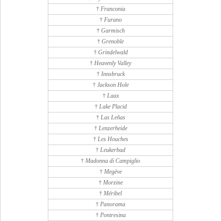
†
Franconia
†
Furano
†
Garmisch
†
Grenoble
†
Grindelwald
†
Heavenly Valley
†
Innsbruck
†
Jackson Hole
†
Laax
†
Lake Placid
†
Las Leñas
†
Lenzerheide
†
Les Houches
†
Leukerbad
†
Madonna di Campiglio
†
Megève
†
Morzine
†
Méribel
†
Panorama
†
Pontresina