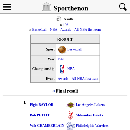
Sporthenon
Results
1961
Basketball – NBA – Awards – All-NBA first team
RESULT
Sport
Basketball
Year
1961
Championship
NBA
Event
Awards – All-NBA first team
Final result
1.
Elgin BAYLOR
Los Angeles Lakers
Bob PETTIT
Milwaukee Hawks
Wilt CHAMBERLAIN
Philadelphia Warriors