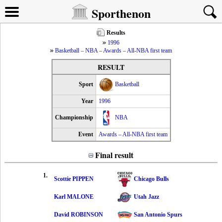
Sporthenon
Results
1996
Basketball – NBA – Awards – All-NBA first team
RESULT
Sport
Basketball
Year
1996
Championship
NBA
Event
Awards – All-NBA first team
Final result
1.
Scottie PIPPEN
Chicago Bulls
Karl MALONE
Utah Jazz
David ROBINSON
San Antonio Spurs