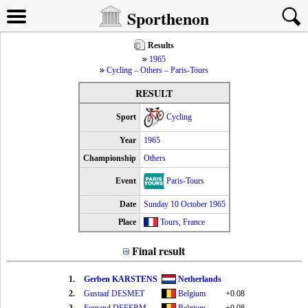
Sporthenon
Results
1965
Cycling – Others – Paris-Tours
RESULT
Sport
Cycling
Year
1965
Championship
Others
Event
Paris-Tours
Date
Sunday 10 October 1965
Place
Tours
,
France
Final result
1.
Gerben KARSTENS
Netherlands
2.
Gustaaf DESMET
Belgium
+0.08