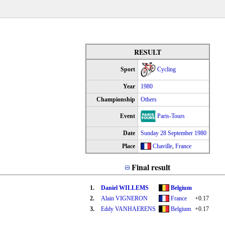
RESULT
Sport
Cycling
Year
1980
Championship
Others
Event
Paris-Tours
Date
Sunday 28 September 1980
Place
Chaville
,
France
Final result
1.
Daniel WILLEMS
Belgium
2.
Alain VIGNERON
France
+0.17
3.
Eddy VANHAERENS
Belgium
+0.17