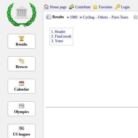
Home page
Contribute
Favorites
Login
Results
1980
Cycling – Others – Paris-Tours
1. Header
2. Final result
3. Years
Results
Browse
Calendar
Olympics
US leagues