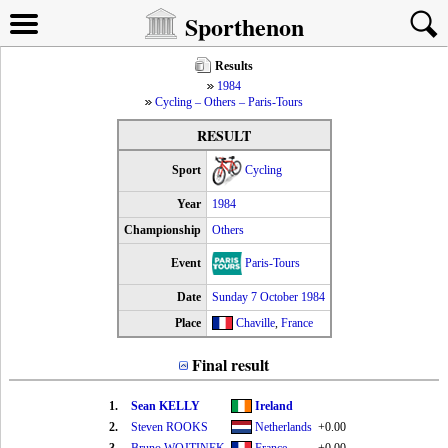
Sporthenon
Results
1984
Cycling – Others – Paris-Tours
RESULT
Sport
Cycling
Year
1984
Championship
Others
Event
Paris-Tours
Date
Sunday 7 October 1984
Place
Chaville
,
France
Final result
1.
Sean KELLY
Ireland
2.
Steven ROOKS
Netherlands
+0.00