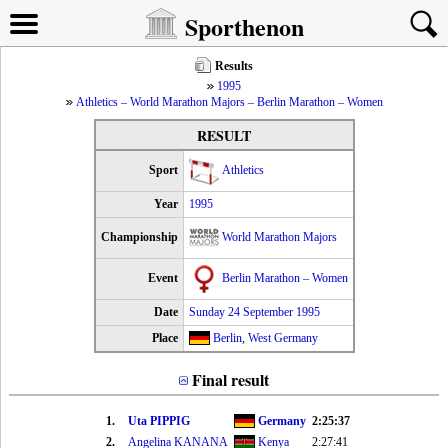
Sporthenon
Results
1995
Athletics – World Marathon Majors – Berlin Marathon – Women
RESULT
Sport
Athletics
Year
1995
Championship
World Marathon Majors
Event
Berlin Marathon – Women
Date
Sunday 24 September 1995
Place
Berlin
,
West Germany
Final result
1.
Uta PIPPIG
Germany
2:25:37
2.
Angelina KANANA
Kenya
2:27:41