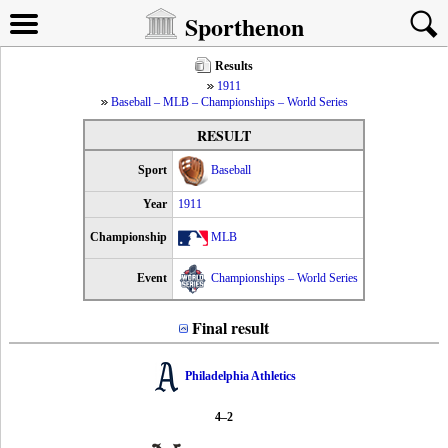
Sporthenon
Results
1911
Baseball – MLB – Championships – World Series
RESULT
Sport
Baseball
Year
1911
Championship
MLB
Event
Championships – World Series
Final result
Philadelphia Athletics
4–2