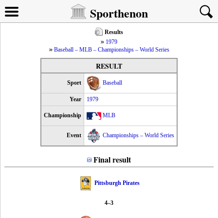
Sporthenon
Results
1979
Baseball – MLB – Championships – World Series
RESULT
Sport
Baseball
Year
1979
Championship
MLB
Event
Championships – World Series
Final result
Pittsburgh Pirates
4–3