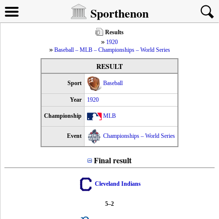
Sporthenon
Results
1920
Baseball – MLB – Championships – World Series
RESULT
Sport
Baseball
Year
1920
Championship
MLB
Event
Championships – World Series
Final result
Cleveland Indians
5–2