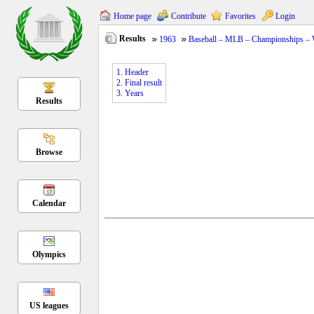
Home page
Contribute
Favorites
Login
Results
1963
Baseball – MLB – Championships – 
1. Header
2. Final result
3. Years
Results
Browse
Calendar
Olympics
US leagues