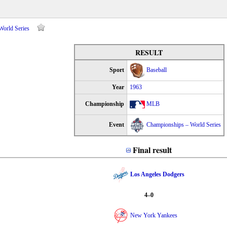
World Series
RESULT
Sport
Baseball
Year
1963
Championship
MLB
Event
Championships – World Series
Final result
Los Angeles Dodgers
4–0
New York Yankees