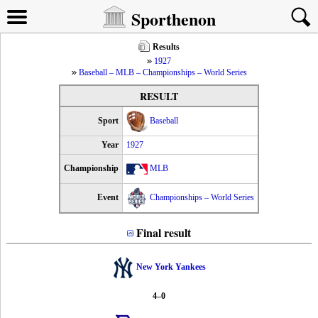
Sporthenon
Results
1927
Baseball – MLB – Championships – World Series
RESULT
Sport
Baseball
Year
1927
Championship
MLB
Event
Championships – World Series
Final result
New York Yankees
4–0