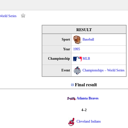
World Series
RESULT
Sport
Baseball
Year
1995
Championship
MLB
Event
Championships – World Series
Final result
Atlanta Braves
4–2
Cleveland Indians