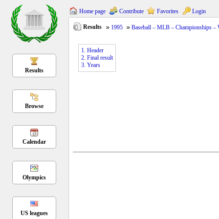
Home page
Contribute
Favorites
Login
Results
1995
Baseball – MLB – Championships – 
1. Header
2. Final result
3. Years
Results
Browse
Calendar
Olympics
US leagues