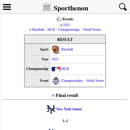
Sporthenon
Results
1921
Baseball – MLB – Championships – World Series
RESULT
Sport
Baseball
Year
1921
Championship
MLB
Event
Championships – World Series
Final result
New York Giants
5–3