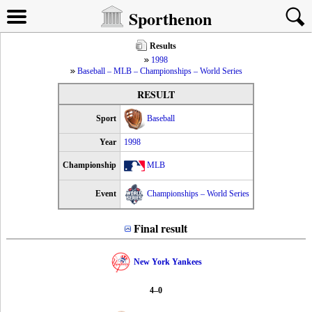
Sporthenon
Results
1998
Baseball – MLB – Championships – World Series
RESULT
Sport
Baseball
Year
1998
Championship
MLB
Event
Championships – World Series
Final result
New York Yankees
4–0